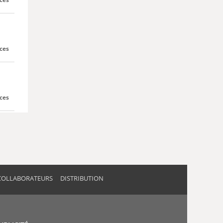
èces
èces
COLLABORATEURS
DISTRIBUTION