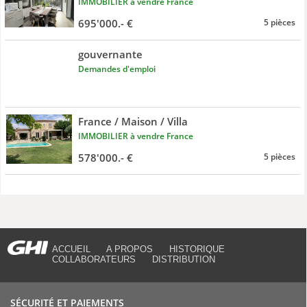
IMMOBILIER à vendre France
695'000.- €
5 pièces
gouvernante
Demandes d'emploi
France / Maison / Villa
IMMOBILIER à vendre France
578'000.- €
5 pièces
ACCUEIL
A PROPOS
HISTORIQUE
COLLABORATEURS
DISTRIBUTION
SÉCURITÉ ET PAIEMENTS