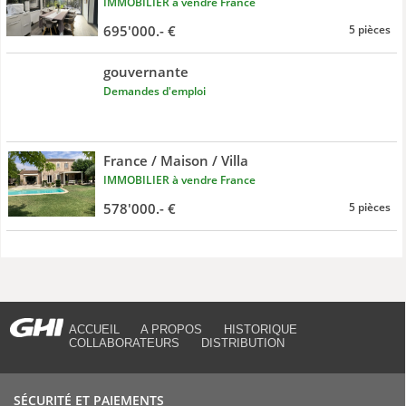
IMMOBILIER à vendre France
695'000.- €
5 pièces
gouvernante
Demandes d'emploi
France / Maison / Villa
IMMOBILIER à vendre France
578'000.- €
5 pièces
ACCUEIL
A PROPOS
HISTORIQUE
COLLABORATEURS
DISTRIBUTION
SÉCURITÉ ET PAIEMENTS