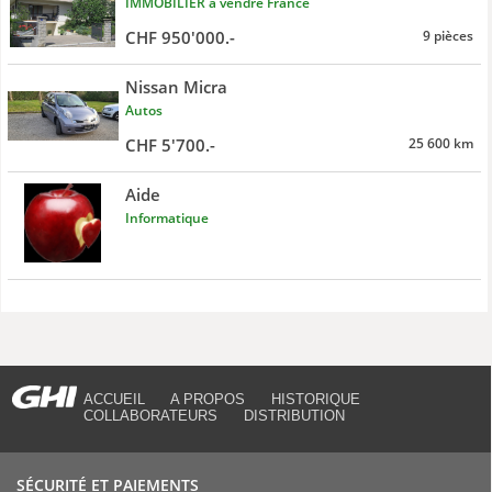
IMMOBILIER à vendre France
CHF 950'000.-
9 pièces
Nissan Micra
Autos
CHF 5'700.-
25 600 km
Aide
Informatique
ACCUEIL
A PROPOS
HISTORIQUE
COLLABORATEURS
DISTRIBUTION
SÉCURITÉ ET PAIEMENTS