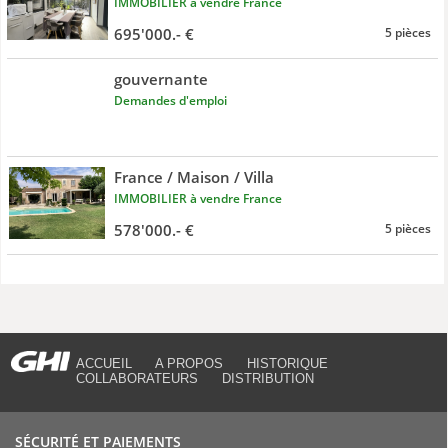
IMMOBILIER à vendre France
695'000.- €
5 pièces
gouvernante
Demandes d'emploi
France / Maison / Villa
IMMOBILIER à vendre France
578'000.- €
5 pièces
ACCUEIL
A PROPOS
HISTORIQUE
COLLABORATEURS
DISTRIBUTION
SÉCURITÉ ET PAIEMENTS