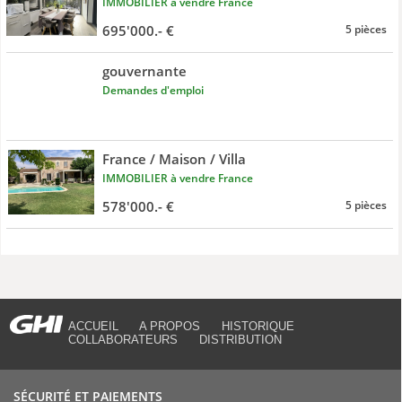
IMMOBILIER à vendre France
695'000.- €
5 pièces
gouvernante
Demandes d'emploi
France / Maison / Villa
IMMOBILIER à vendre France
578'000.- €
5 pièces
ACCUEIL
A PROPOS
HISTORIQUE
COLLABORATEURS
DISTRIBUTION
SÉCURITÉ ET PAIEMENTS