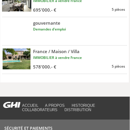
IMMOBILIER à vendre France
695'000.- €
5 pièces
gouvernante
Demandes d'emploi
France / Maison / Villa
IMMOBILIER à vendre France
578'000.- €
5 pièces
ACCUEIL
A PROPOS
HISTORIQUE
COLLABORATEURS
DISTRIBUTION
SÉCURITÉ ET PAIEMENTS