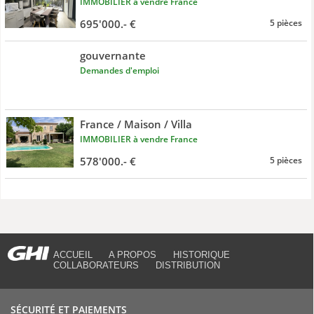
IMMOBILIER à vendre France
695'000.- €
5 pièces
gouvernante
Demandes d'emploi
France / Maison / Villa
IMMOBILIER à vendre France
578'000.- €
5 pièces
ACCUEIL
A PROPOS
HISTORIQUE
COLLABORATEURS
DISTRIBUTION
SÉCURITÉ ET PAIEMENTS