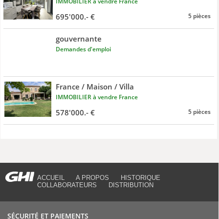
IMMOBILIER à vendre France
695'000.- €
5 pièces
gouvernante
Demandes d'emploi
France / Maison / Villa
IMMOBILIER à vendre France
578'000.- €
5 pièces
ACCUEIL
A PROPOS
HISTORIQUE
COLLABORATEURS
DISTRIBUTION
SÉCURITÉ ET PAIEMENTS