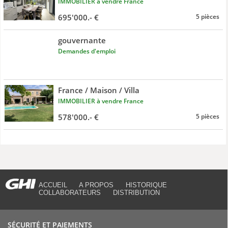
IMMOBILIER à vendre France
695'000.- €
5 pièces
gouvernante
Demandes d'emploi
France / Maison / Villa
IMMOBILIER à vendre France
578'000.- €
5 pièces
ACCUEIL
A PROPOS
HISTORIQUE
COLLABORATEURS
DISTRIBUTION
SÉCURITÉ ET PAIEMENTS